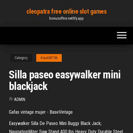
Skip
cleopatra free online slot games
to
bonusofhre.netlify.app
the
content
Category
Kraut69736
Silla paseo easywalker mini
blackjack
By
ADMIN
Gafas vintage mujer - BaseVintage
Easywalker Silla De Paseo Mini Buggy Black Jack;
NavigationMiter Saw Stand 400 lbs Heavy Duty Durable Steel